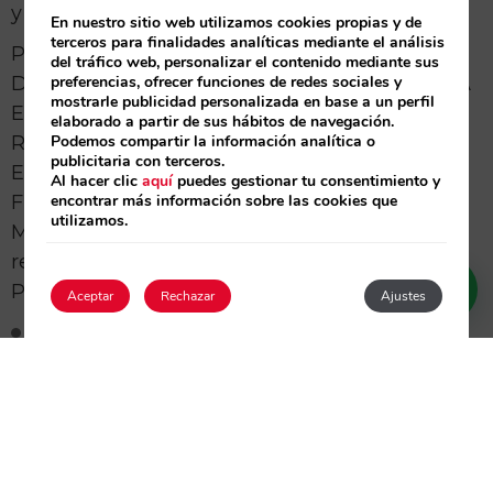
y sostenible.
En nuestro sitio web utilizamos cookies propias y de
terceros para finalidades analíticas mediante el análisis
PROYECTO ACOGIDO A SUBVENCIONES
del tráfico web, personalizar el contenido mediante sus
preferencias, ofrecer funciones de redes sociales y
DESTINADAS AL FOMENTO DE LA EFICIENCIA
mostrarle publicidad personalizada en base a un perfil
ENERGÉTICA Y EL USO DE ENERGÍAS
elaborado a partir de sus hábitos de navegación.
Podemos compartir la información analítica o
RENOVABLES POR PARTE DE EMPRESAS EN
publicitaria con terceros.
EL ÁMBITO DEL PROGRAMA OPERATIVO
Al hacer clic
aquí
puedes gestionar tu consentimiento y
encontrar más información sobre las cookies que
FEDER 2014/2020 PARA LA REGIÓN DE
utilizamos.
MURCIA. Fomento del uso de energías
renovables para las empresas, en particular
PYME.
Aceptar
Rechazar
Ajustes
Ahorro energético actual (tep/año). 9,89989
tep
Acceder / Registrarse
Capacidad de producción de energía (kW).
81,27kW
Ahorro de emisiones de GEI anual
(toneladas equivalentes CO2/año): 26,97