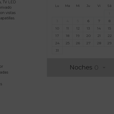
a, TV LED
Lu
Ma
Mi
Ju
Vi
Sá
privado
on vistas
1
patillas.
3
4
5
6
7
8
10
11
12
13
14
15
17
18
19
20
21
22
24
25
26
27
28
29
o
31
Noches
or
zadas
o
as