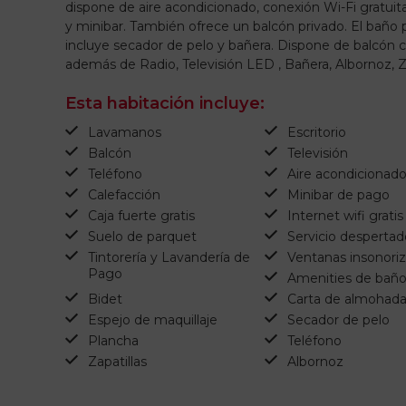
dispone de aire acondicionado, conexión Wi-Fi gratuit
y minibar. También ofrece un balcón privado. El baño 
incluye secador de pelo y bañera. Dispone de balcón c
además de Radio, Televisión LED , Bañera, Albornoz, Za
Esta habitación incluye:
Lavamanos
Escritorio
Balcón
Televisión
Teléfono
Aire acondicionad
Calefacción
Minibar de pago
Caja fuerte gratis
Internet wifi gratis
Suelo de parquet
Servicio despertad
Tintorería y Lavandería de
Ventanas insonori
Pago
Amenities de bañ
Bidet
Carta de almohad
Espejo de maquillaje
Secador de pelo
Plancha
Teléfono
Zapatillas
Albornoz