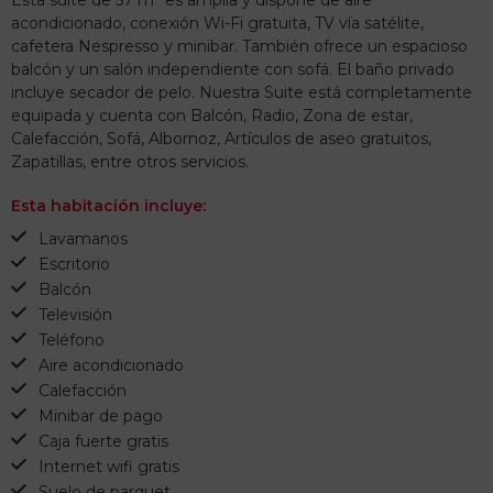
Esta suite de 57 m² es amplia y dispone de aire
acondicionado, conexión Wi-Fi gratuita, TV vía satélite,
cafetera Nespresso y minibar. También ofrece un espacioso
balcón y un salón independiente con sofá. El baño privado
incluye secador de pelo. Nuestra Suite está completamente
equipada y cuenta con Balcón, Radio, Zona de estar,
Calefacción, Sofá, Albornoz, Artículos de aseo gratuitos,
Zapatillas, entre otros servicios.
Esta habitación incluye:
Lavamanos
Escritorio
Balcón
Televisión
Teléfono
Aire acondicionado
Calefacción
Minibar de pago
Caja fuerte gratis
Internet wifi gratis
Suelo de parquet